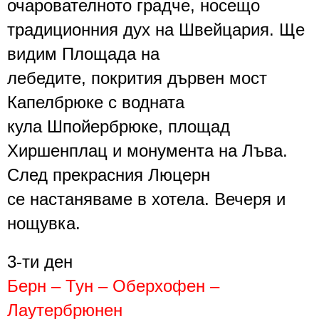
очарователното градче, носещо
традиционния дух на Швейцария. Ще
видим
Площада на
лебедите
,
покрития дървен мост
Капелбрюке с водната
кула
Шпойербрюке
,
площад
Хиршенплац и монумента на Лъва.
След прекрасния Люцерн
се
настаняваме в хотела
. Вечеря и
нощувка.
3-ти
ден
Берн – Тун – Оберхофен –
Лаутербрюнен