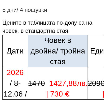
5 дни/ 4 нощувки
Цените в таблицата по-долу са
на
човек,
в стандартна стая.
Човек в
Дати
двойна/
тройна
Еди
стая
2026
/ 8-
1470
1427,88лв.
2090
12.06 /
| 730 €
|