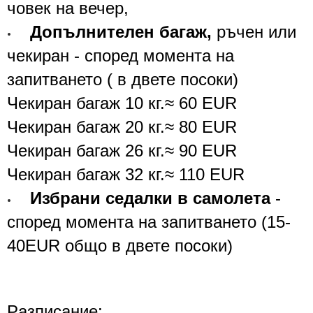
човек на вечер,
Допълнителен багаж,
ръчен или
•
чекиран - според момента на
запитването ( в двете посоки)
Чекиран багаж 10 кг.≈ 60 EUR
Чекиран багаж 20 кг.≈ 80 EUR
Чекиран багаж 26 кг.≈ 90 EUR
Чекиран багаж 32 кг.≈ 110 EUR
Избрани седалки в самолета
-
•
според момента на запитването
(
15-
40
EUR
общо в двете посоки
)
Р
азписание: