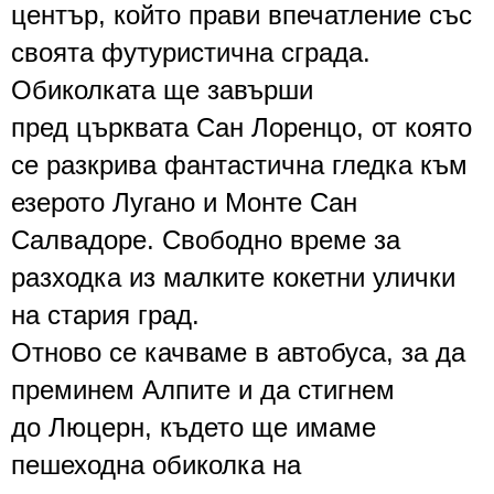
център, който прави впечатление със
своята футуристична сграда.
Обиколката ще завърши
пред
църквата Сан Лоренцо
, от която
се разкрива фантастична гледка към
езерото
Лугано и Монте Сан
Салвадоре.
Свободно време за
разходка из малките кокетни улички
на стария град.
Отново се качваме в автобуса, за да
преминем Алпите и да стигнем
до
Люцерн
, където ще имаме
пешеходна обиколка на