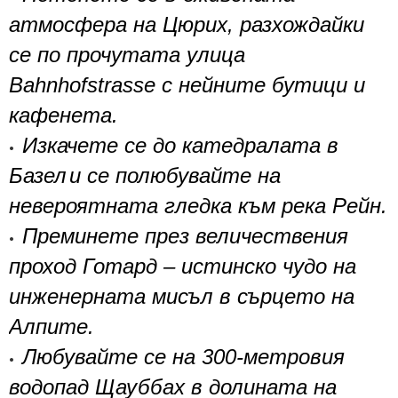
атмосфера на
Цюрих
, разхождайки
се по прочутата улица
Bahnhofstrasse с нейните бутици и
кафенета.
Изкачете се до катедралата в
•
Базел
и се полюбувайте на
невероятната гледка към река Рейн.
Преминете през величествения
•
проход Готард
–
истинско чудо на
инженерната мисъл в сърцето на
Алпите.
Любувайте се на 300-метровия
•
водопад Щауббах в долината на