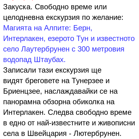
Закуска. Свободно време или
целодневна екскурзия по желание
:
Магията на Алпите: Берн,
Интерлакен, езерото Тун и известното
село Лаутербрунен с 300 метровия
водопад Штаубах.
Записали тази екскурзия
ще
видят
бреговете на Тунерзее
и
Бриенцзее, наслаждавайки се на
панорамна обзорна обиколка на
Интерлакен. Следва с
вободно време
в едно от най-известните и живописни
села в
Швейцария - Лютербрунен
.