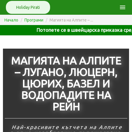
menu
Holiday Pirati
Начало
Програми
Магията на Алпите – ...
Потопете се в швейцарска приказка сред езера, 
МАГИЯТА НА АЛПИТЕ
– ЛУГАНО, ЛЮЦЕРН,
ЦЮРИХ, БАЗЕЛ И
ВОДОПАДИТЕ НА
РЕЙН
Най-красивите кътчета на Алпите