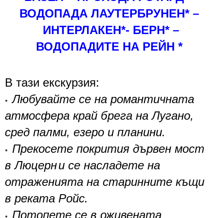
ВОДОПАДА ЛАУТЕРБРУНЕН* –
ИНТЕРЛАКЕН*
-
БЕРН* –
ВОДОПАДИТЕ НА РЕЙН *
В тази екскурзия:
Любувайте се на романтичната
•
атмосфера край брега на
Лугано
,
сред палми, езеро и планини.
Прекосете покрития дървен мост
•
в
Люцерн
и се насладете на
отраженията на старинните къщи
в реката Ройс.
Потопете се в оживената
•