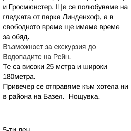
и Гросмюнстер.
Ще се полюбуваме на
гледката от парка Линденхоф, а в
свободното време ще имаме време
за обяд.
Възможност за екскурзия до
Водопадите на Рейн.
Те са високи 25 метра и широки
180метра.
Привечер се отправяме към хотела ни
в района на
Базел
. Нощувка.
5-ти
ден