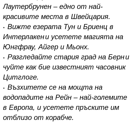
Лаутербрунен
–
едно от най-
красивите места в Швейцария.
Вижте езерата Тун и Бриенц в
•
Интерлакен
и усетете магията на
Юнгфрау, Айгер и Мьонх.
Разгледайте стария град на
Берн
и
•
чуйте как бие известният часовник
Цитглоге.
Възхитете се на мощта на
•
водопадите на Рейн
–
най-големите
в Европа, и усетете пръските им
отблизо от корабче.