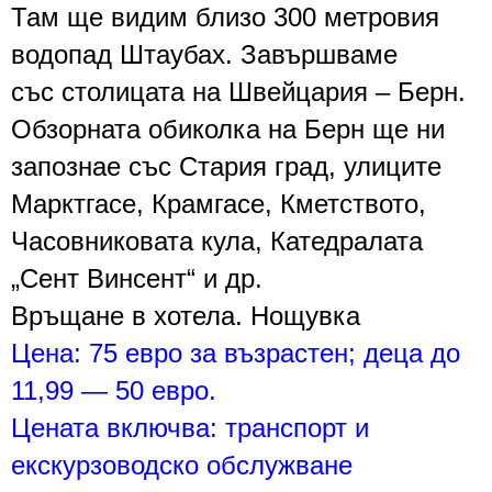
Там ще видим близо 300 метровия
водопад
Штаубах
.
Завършваме
със
столицата на Швейцария – Берн
.
Обзорната обиколка на Берн ще ни
запознае със
Стария град, улиците
Марктгасе, Крамгасе, Кметството,
Часовниковата кула, Катедралата
„Сент Винсент“
и др.
Връщане в хотела. Нощувка
Цена:
75 евро
за възрастен; деца до
11,99 —
50 евро
.
Цената включва: транспорт и
екскурзоводско обслужване