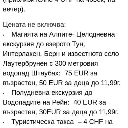
вечер
).
Цената не включва:
Магията на Алпите- Целодневна
•
екскурзия
до езерото Тун,
Интерлакен, Берн и известното село
Лаутербрунен с 300 метровия
водопад Штаубах
:
75 EUR
за
възрастен,
50 EUR
за деца до 11,99г.
Полудневна екскурзия
до
•
Водопадите на Рейн
:
40
EUR
за
възрастен, 30
EUR
за деца до 11,99г.
Туристическа такса – 4
CHF на
•