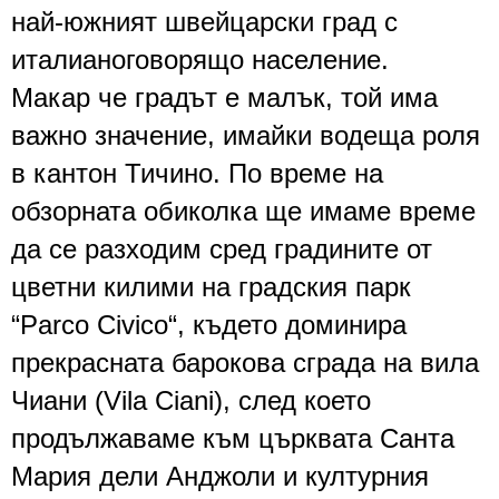
най-южния
т
швейцарски град с
италианоговорящо население.
Макар че градът е малък, той има
важно значение, имайки водеща роля
в кантон
Тичино
.
По време на
обзорната обиколка ще имаме време
да се разходим сред градините от
цветни килими на
градския парк
“
Parco
Civico
“
, където доминира
прекрасната барокова сграда на
вила
Чиани (
Vila
Ciani
)
, след което
продължаваме към църквата
Санта
Мария дели Анджоли
и културния