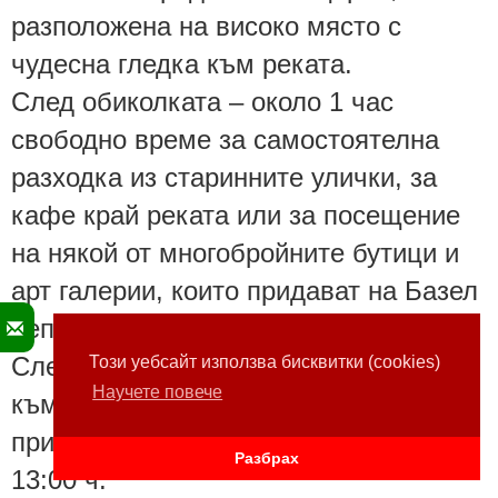
разположена на високо място с
чудесна гледка към реката.
След обиколката – около 1 час
свободно време за самостоятелна
разходка из старинните улички, за
кафе край реката или за посещение
на някой от многобройните бутици и
арт галерии, които придават на Базел
неповторим артистичен дух.
След свободното време отпътуване
Този уебсайт използва бисквитки (cookies)
Научете повече
към летището в Базел, където
пристигането е предвидено около
Разбрах
13:00 ч.