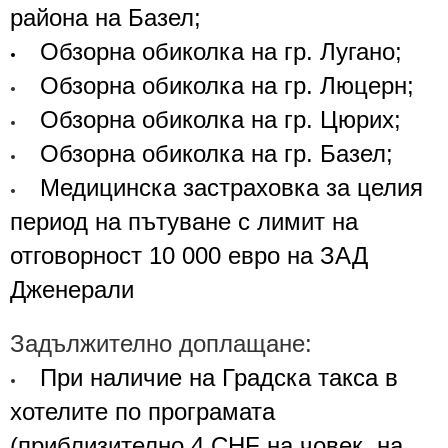
района на Базел
;
Обзорна обиколка на гр. Лугано;
•
Обзорна обиколка на гр. Люцерн
;
•
Обзорна обиколка на гр. Цюрих
;
•
Обзорна обиколка на гр. Базел
;
•
Медицинска застраховка за целия
•
период на пътуване с лимит на
отговорност 10 000 евро на
ЗАД
Дженерали
Задължително доплащане:
При наличие на Градска такса в
•
хотелите по програмата
(
приблизително
4
CHF на човек, на