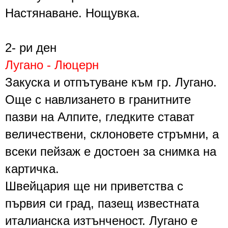
Настянаване. Нощувка.
2-
ри ден
Лугано - Люцерн
Закуска и
отпътуване
към гр. Лугано.
Още с навлизането в гранитните
пазви на Алпите, гледките стават
величествени, склоновете стръмни, а
всеки пейзаж е достоен за снимка на
картичка.
Швейцария ще ни приветства с
първия си град, пазещ известната
италианска изтънченост.
Лугано
е