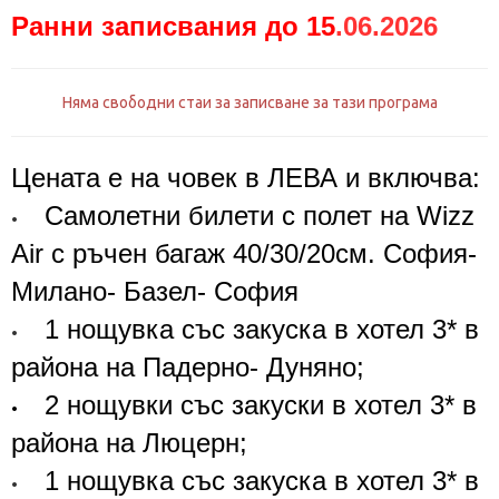
Ранни записвания до 15
.06.2026
Няма свободни стаи за записване за тази програма
Цената е на човек в ЛЕВА и включва:
Самолетни билети с полет на
Wizz
•
Air
с ръчен багаж 40/30/20см. София-
Милано- Базел- София
1
нощувка със закуска в хотел
3*
в
•
района на Падерно- Дуняно;
2
нощувки със закуски в хотел
3*
в
•
района на Люцерн;
1
нощувка със закуска в хотел
3*
в
•