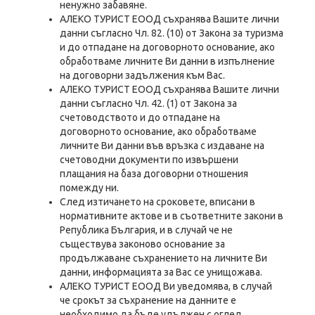
ненужно забавяне.
АЛЕКО ТУРИСТ ЕООД съхранява Вашите лични
данни съгласно Чл. 82. (10) от Закона за туризма
и до отпадане на договорното основание, ако
обработваме личните Ви данни в изпълнение
на договорни задължения към Вас.
АЛЕКО ТУРИСТ ЕООД съхранява Вашите лични
данни съгласно Чл. 42. (1) от Закона за
счетоводството и до отпадане на
договорното основание, ако обработваме
личните Ви данни във връзка с издаване на
счетоводни документи по извършени
плащания на база договорни отношения
помежду ни.
След изтичането на сроковете, вписани в
нормативните актове и в съответните закони в
Република България, и в случай че не
съществува законово основание за
продължаване съхранението на личните Ви
данни, информацията за Вас се унищожава.
АЛЕКО ТУРИСТ ЕООД Ви уведомява, в случай
че срокът за съхранение на данните е
необходимо да бъде удължен с оглед