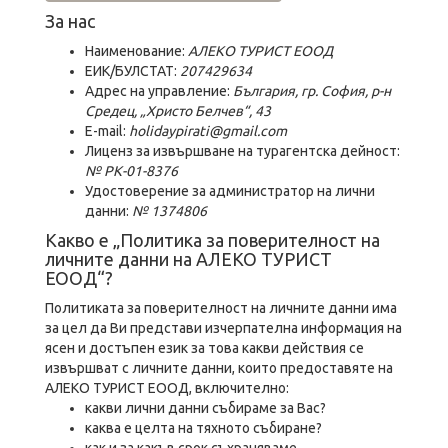
За нас
Наименование:
АЛЕКО ТУРИСТ ЕООД
ЕИК/БУЛСТАТ:
207429634
Адрес на управление:
България, гр. София, р-н
Средец, „Христо Белчев“, 43
E-mail:
holidaypirati@gmail.com
Лиценз за извършване на турагентска дейност:
№ РК-01-8376
Удостоверение за администратор на лични
данни:
№ 1374806
Какво е „Политика за поверителност на
личните данни на АЛЕКО ТУРИСТ
ЕООД“?
Политиката за поверителност на личните данни има
за цел да Ви представи изчерпателна информация на
ясен и достъпен език за това какви действия се
извършват с личните данни, които предоставяте на
АЛЕКО ТУРИСТ ЕООД, включително:
какви лични данни събираме за Вас?
каква е целта на тяхното събиране?