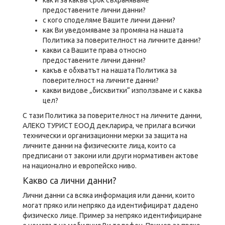
как и за какъв срок съхраняваме
предоставените лични данни?
с кого споделяме Вашите лични данни?
как Ви уведомяваме за промяна на нашата
Политика за поверителност на личните данни?
какви са Вашите права относно
предоставените лични данни?
какъв е обхватът на нашата Политика за
поверителност на личните данни?
какви видове „бисквитки“ използваме и с каква
цел?
С тази Политика за поверителност на личните данни,
АЛЕКО ТУРИСТ ЕООД декларира, че прилага всички
технически и организационни мерки за защита на
личните данни на физическите лица, които са
предписани от закони или други нормативен актове
на национално и европейско ниво.
Какво са лични данни?
Лични данни са всяка информация или данни, които
могат пряко или непряко да идентифицират дадено
физическо лице. Пример за непряко идентифициране