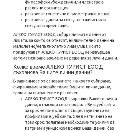
философски убеждения или членство в
различни организации;
разкриват генетични и биометрични данни;
разкриват данни за сексуален живот или
сексуална ориентация.
АЛЕКО ТУРИСТ ЕООД събира личните данни от
лицата, за които се отнасят, включително данни на
малолетно/непълнолетно лице/лица, които
придружават. АЛЕКО ТУРИСТ ЕООД не извършва
автоматизирано вземане на решения за лични данни.
Колко време АЛЕКО ТУРИСТ ЕООД
съхранява Вашите лични данни?
В зависимост от основанието, на което събираме,
съхраняваме и обработваме Вашите лични данни,
срокът на съхранение е различен.
АЛЕКО ТУРИСТ ЕООД съхранява Вашите лични
данни, отнасящи се за профила Ви в уеб сайта
за срок не по-дълъг от съществуването на
профила Ви в уеб сайта. След изтичането на
този срок, полагаме необходимите усилия да
изтрием и унищожим всички Ваши данни, без