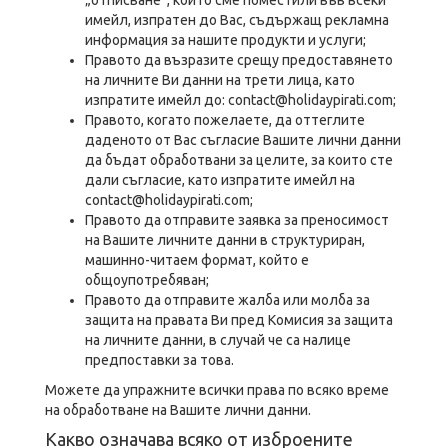
„отписване“, който сме поместили във всеки
имейл, изпратен до Вас, съдържащ рекламна
информация за нашите продукти и услуги;
Правото да възразите срещу предоставянето
на личните Ви данни на трети лица, като
изпратите имейл до: contact@holidaypirati.com;
Правото, когато пожелаете, да оттеглите
даденото от Вас съгласие Вашите лични данни
да бъдат обработвани за целите, за които сте
дали съгласие, като изпратите имейл на
contact@holidaypirati.com;
Правото да отправите заявка за преносимост
на Вашите личните данни в структуриран,
машинно-читаем формат, който е
общоупотребяван;
Правото да отправите жалба или молба за
защита на правата Ви пред Комисия за защита
на личните данни, в случай че са налице
предпоставки за това.
Можете да упражните всички права по всяко време
на обработване на Вашите лични данни.
Какво означава всяко от изброените