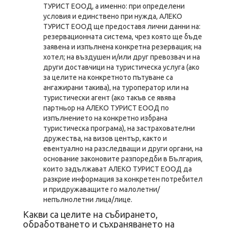
ТУРИСТ ЕООД, а именно: при определени
условия и единствено при нужда, АЛЕКО
ТУРИСТ ЕООД ще предоставя лични данни на:
резервационната система, чрез която ще бъде
заявена и изпълнена конкретна резервация; на
хотел; на въздушен и/или друг превозвач и на
други доставчици на туристическа услуга (ако
за целите на конкретното пътуване са
ангажирани такива), на туроператор или на
туристически агент (ако такъв се явява
партньор на АЛЕКО ТУРИСТ ЕООД по
изпълнението на конкретно избрана
туристическа програма), на застрахователни
дружества, на визов център, както и
евентуално на разследващи и други органи, на
основание законовите разпоредби в България,
които задължават АЛЕКО ТУРИСТ ЕООД да
разкрие информация за конкретен потребител
и придружаващите го малолетни/
непълнолетни лица/лице.
Какви са целите на събирането,
обработването и съхраняването на