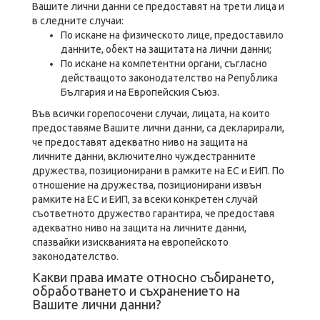
Вашите лични данни се предоставят на трети лица и
в следните случаи:
По искане на физическото лице, предоставило
данните, обект на защитата на лични данни;
По искане на компетентни органи, съгласно
действащото законодателство на Република
България и на Европейския Съюз.
Във всички горепосочени случаи, лицата, на които
предоставяме Вашите лични данни, са декларирали,
че предоставят адекватно ниво на защита на
личните данни, включително чуждестранните
дружества, позиционирани в рамките на ЕС и ЕИП. По
отношение на дружества, позиционирани извън
рамките на ЕС и ЕИП, за всеки конкретен случай
съответното дружество гарантира, че предоставя
адекватно ниво на защита на личните данни,
спазвайки изискванията на европейското
законодателство.
Какви права имате относно събирането,
обработването и съхранението на
Вашите лични данни?