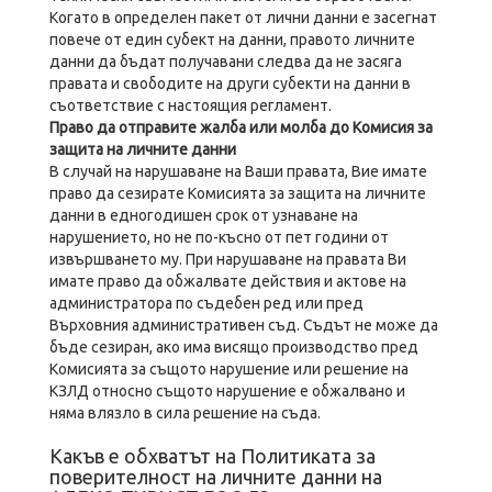
Когато в определен пакет от лични данни е засегнат
повече от един субект на данни, правото личните
данни да бъдат получавани следва да не засяга
правата и свободите на други субекти на данни в
съответствие с настоящия регламент.
Право да отправите жалба или молба до Комисия за
защита на личните данни
В случай на нарушаване на Ваши правата, Вие имате
право да сезирате Комисията за защита на личните
данни в едногодишен срок от узнаване на
нарушението, но не по-късно от пет години от
извършването му. При нарушаване на правата Ви
имате право да обжалвате действия и актове на
администратора по съдебен ред или пред
Върховния административен съд. Съдът не може да
бъде сезиран, ако има висящо производство пред
Комисията за същото нарушение или решение на
КЗЛД относно същото нарушение е обжалвано и
няма влязло в сила решение на съда.
Какъв е обхватът на Политиката за
поверителност на личните данни на