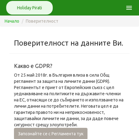
menu
Holiday Pirati
Начало
Поверителност
Поверителност на данните Ви.
Какво е GDPR?
От 25 май 2018г. в България влиза в сила Общ
регламент за защита на личните данни (GDPR).
Регламентът е приет от Европейския съюз с цел
уеднаквяване на политиките на държавите-членки
на ЕС, отнасящи се до събирането и използването на
лични данни на потребителите. Неговата цел е да
гарантира правото ни на неприкосновеност,
защитавайки личните ни данни, за да даде повече
сигурност срещу злоупотреби.
Запознайте се с Регламента тук