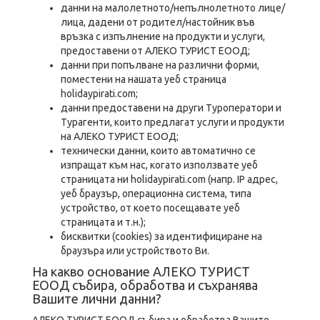
данни на малолетното/непълнолетното лице/
лица, дадени от родител/настойник във
връзка с изпълнение на продукти и услуги,
предоставени от АЛЕКО ТУРИСТ ЕООД;
данни при попълване на различни форми,
поместени на нашата уеб страница
holidaypirati.com;
данни предоставени на други Туроператори и
Турагенти, които предлагат услуги и продукти
на АЛЕКО ТУРИСТ ЕООД;
технически данни, които автоматично се
изпращат към нас, когато използвате уеб
страницата ни holidaypirati.com (напр. IP адрес,
уеб браузър, операционна система, типа
устройство, от което посещавате уеб
страницата и т.н.);
бисквитки (cookies) за идентифициране на
браузъра или устройството Ви.
На какво основание АЛЕКО ТУРИСТ
ЕООД събира, обработва и съхранява
Вашите лични данни?