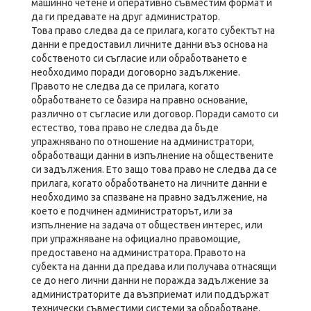
машинно четене и оперативно съвместим формат и
да ги предавате на друг администратор.
Това право следва да се прилага, когато субектът на
данни е предоставил личните данни въз основа на
собственото си съгласие или обработването е
необходимо поради договорно задължение.
Правото не следва да се прилага, когато
обработването се базира на правно основание,
различно от съгласие или договор. Поради самото си
естество, това право не следва да бъде
упражнявано по отношение на администратори,
обработващи данни в изпълнение на обществените
си задължения. Ето защо това право не следва да се
прилага, когато обработването на личните данни е
необходимо за спазване на правно задължение, на
което е подчинен администраторът, или за
изпълнение на задача от обществен интерес, или
при упражняване на официално правомощие,
предоставено на администратора. Правото на
субекта на данни да предава или получава отнасящи
се до него лични данни не поражда задължение за
администраторите да възприемат или поддържат
технически съвместими системи за обработване.