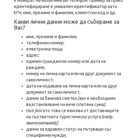
е номерът на мобилния Ви телефон. Пример за пряко
идентифициране е уникален идентификатор като
ЕГН, име, презиме и фамилия, клиентски код и др.
Какви лични данни може да събираме за
Вас?
име, презиме и фамилия;
телефонен номер;
електронна поща;
адрес;
единен граждански номер или дата на
раждане;
номер на лична карта или на друг документ за
самоличност;
дата на издаване на лична карта или на друг
документ за самоличност;
данни за банкова сметка /ако е необходимо
възстановяване на вече платена сума/;
пол /когато това се изисква от доставчиците
на съответната туристическа услуга (напр.
авиокомпания)/;
данни за здравен статус на пътуващи със
специфични нужди;