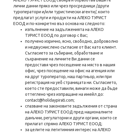
АЛЕКО ТУРИСТ ЕООД събира и обработва Вашите
лични данни пряко или чрез просредници /други
туроператори и/или туристически агенти/, които
предлагат услуги и продукти на АЛЕКО ТУРИСТ
ЕООД и по-конкретно въз основа на следното:
изпълнение на задълженията на АЛЕКО
ТУРИСТ ЕООД по договор с Вас;
получено изрично, ясно, свободно, доброволно
и недвусмислено съгласие от Вас като клиент.
Съгласието за събиране, обработване и
съхранение на личните Ви данни се
предоставя чрез посещение на място в нашия
офис, чрез посещение на офис на агенция или
на друг туроператор, наш партньор, или при
регистрация на уеб страницата ни. Съгласието,
което сте предоставили, винаги може да бъде
оттеглено чрез изпращане на имейл до:
contact@holidaypirati.com;
спазване на законовите задължения от страна
на АЛЕКО ТУРИСТ ЕООД пред националните
данъчни, регулаторни и други органи, които се
прилагат спрямо АЛЕКО ТУРИСТ ЕООД;
за целите на легитимния интерес на АЛЕКО