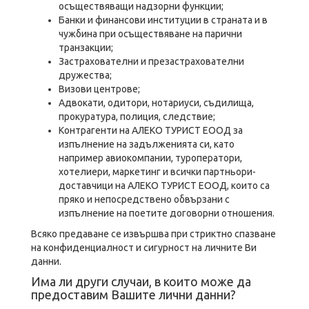
осъществяващи надзорни функции;
Банки и финансови институции в страната и в
чужбина при осъществяване на парични
транзакции;
Застрахователни и презастрахователни
дружества;
Визови центрове;
Адвокати, одитори, нотариуси, съдилища,
прокуратура, полиция, следствие;
Контрагенти на АЛЕКО ТУРИСТ ЕООД за
изпълнение на задълженията си, като
например авиокомпании, туроператори,
хотелиери, маркетинг и всички партньори-
доставчици на АЛЕКО ТУРИСТ ЕООД, които са
пряко и непосредствено обвързани с
изпълнение на поетите договорни отношения.
Всяко предаване се извършва при стриктно спазване
на конфиденциалност и сигурност на личните Ви
данни.
Има ли други случаи, в които може да
предоставим Вашите лични данни?