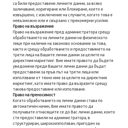
са били предоставени личните данни, за всяко
заличаване, коригиране или блокиране, което е
извършено, с изключение на случаите, когато това е
невъзможно или е свързано с прекомерни усилия.
Право на възражение
Право на възражение пред администратора срещу
обработването на личните данни на физическото
лице при наличие на законово основание за това,
както и срещу обработването и предоставянето на
трети лица на Вашите лични данни за целите на
директния маркетинг. Вие имате правото да бъдете
уведомени преди Вашите лични данни да бъдат
предоставени за пръв път на трети лица или
използвани от тяхно име за целите на директния
маркетинг, като имате право да възразите срещу
такова предоставяне или използване.
Право на преносимост
Когато обработването на лични данни става по
автоматичен начин, Вие имате правото да
получавате отнасящите се до Вас лични данни, които
сте предоставили на администратора, в
структуриран, широкоизползван, пригоден за