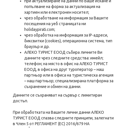
при актуализиране на данни по Ваше искане и
попълване на форма за актуализация на
хартиен или електронен носител;
чрез обработване на информация за Вашите
посещения на уеб страницата ни
holidaypirati.com;
чрез обработка на информация за IP-адреси,
биксвитки (cookies), операционна система, тип
браузър и др.
АЛЕКО ТУРИСТ ЕООД събира личните Ви
данните чрез следните средства: имейл;
телефон; на място в офис на АЛЕКО ТУРИСТ
ЕООД, в офиса на друг туроператор – наш
партньор или в офиса на туристическа агенция
– наш партньор; специализирана платформа за
съхранение и обмен на данни.
Данните се съхраняват на сървър с лимитиран
достъп.
При обработката на Вашите лични данни АЛЕКО
ТУРИСТ ЕООД спазва следните принципи, залегнати
в Член 5 от РЕГЛАМЕНТ (ЕС) 2016/679 НА