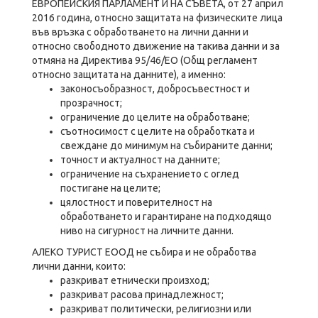
ЕВРОПЕЙСКИЯ ПАРЛАМЕНТ И НА СЪВЕТА, от 27 април
2016 година, относно защитата на физическите лица
във връзка с обработването на лични данни и
относно свободното движение на такива данни и за
отмяна на Директива 95/46/EО (Общ регламент
относно защитата на данните), а именно:
законосъобразност, добросъвестност и
прозрачност;
ограничение до целите на обработване;
съотносимост с целите на обработката и
свеждане до минимум на събираните данни;
точност и актуалност на данните;
ограничение на съхранението с оглед
постигане на целите;
цялостност и поверителност на
обработването и гарантиране на подходящо
ниво на сигурност на личните данни.
АЛЕКО ТУРИСТ ЕООД не събира и не обработва
лични данни, които:
разкриват етнически произход;
разкриват расова принадлежност;
разкриват политически, религиозни или