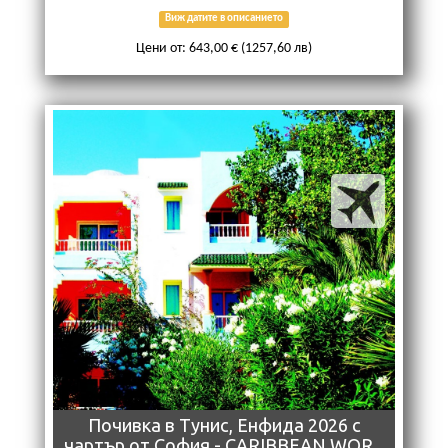
Виж датите в описанието
Цени от: 643,00 € (1257,60 лв)
Почивкa в Тунис, Енфида 2026 с
чартър от София - CARIBBEAN WOR...