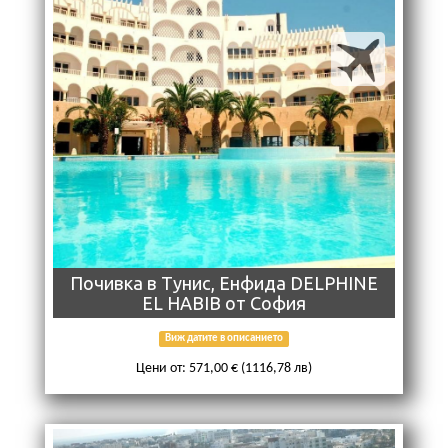
Почивка в Тунис, Енфида DELPHINE
EL HABIB от София
Виж датите в описанието
Цени от: 571,00 € (1116,78 лв)