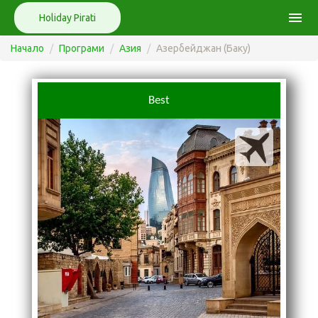
menu
Holiday Pirati
Начало
Програми
Азия
Азербейджан (Баку)
Best