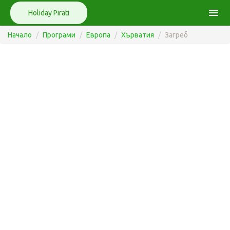
menu
Holiday Pirati
Начало
Програми
Европа
Хърватия
Загреб