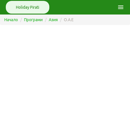
menu
Holiday Pirati
Начало
Програми
Азия
О.А.Е