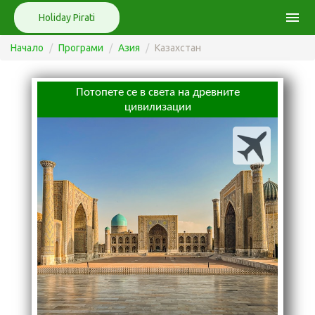
menu
Holiday Pirati
Начало
Програми
Азия
Казахстан
Потопете се в света на древните
цивилизации