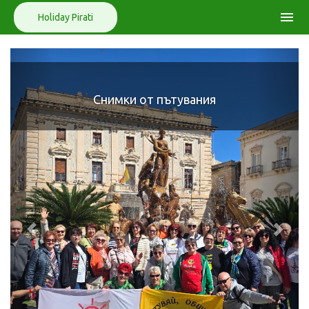
menu
Holiday Pirati
Назад
Нап
Снимки от пътувания