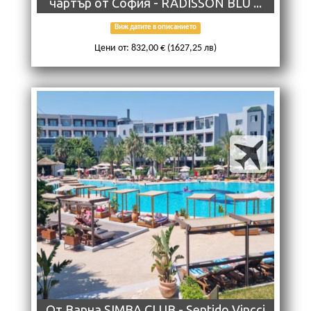
чартър от София - RADISSON BLU ...
Виж датите в описанието
Цени от: 832,00 € (1627,25 лв)
От Варна SIMBA CLUB - Sentido Vincci