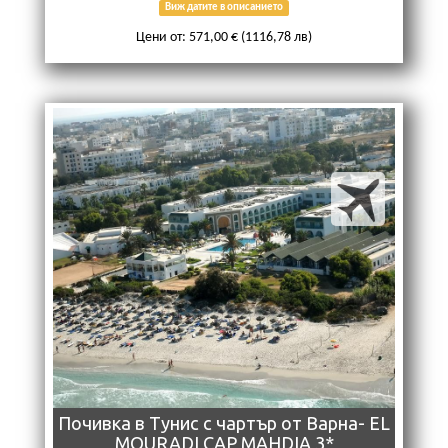
Виж датите в описанието
Цени от: 571,00 € (1116,78 лв)
Почивка в Тунис с чартър от Варна- EL
MOURADI CAP MAHDIA 3*