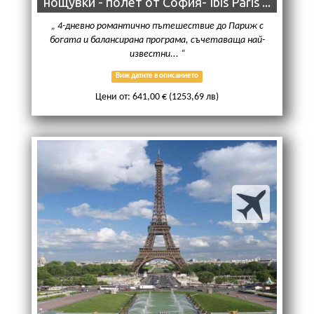
нощувки - полет от София- Ibis Paris ...
4-дневно романтично пътешествие до Париж с
богата и балансирана програма, съчетаваща най-
известни...
Виж датите в описанието
Цени от: 641,00 € (1253,69 лв)